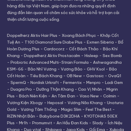
hàng đầu tại Việt Nam, giúp bạn đưa ra những quyết định
đúng đắn liên quan về chăm sóc sức khỏe và hỗ trợ bạn cải
thiện chất lượng cuộc sống.
Doppelherz Aktiv Hair Plus
-
Xoang Bách Phục
-
Khớp Cốt
Tuệ An
-
T100 Diamond Sure Diabe Plus
-
Exmen Siberia
-
Bổ
Hoàn Dương Plus
-
Cardocorz
-
Cốt Bách Thảo
-
Bảo Khí
Khang
-
Doppelherz Aktiv Prostacalm
-
Hisleep
-
Sex Bomb
-
Probiotic Advanced Multi-Strain Formula
-
Ashwagandha
KSM-66
-
Bảo Nhĩ Vương
-
Vương Bảo
-
GHV Ksol
-
Bảo
Cốt Hoàn
-
Tiêu Bách Khang
-
OB New
-
Gastosic
-
OvaQ1
-
SpermQ
-
Nordisk Urkraft
-
Fermentix
-
Menpro
-
Ladi Gem
-
Duagra Pro
-
Dưỡng Thận Khang
-
Cao Vị Nhân
-
Migrin
Plus
-
Bách Niên Kiện
-
An Tâm Đan
-
Vaso New
-
Colmin
-
Vương Kiện Xbogy
-
Heposal
-
Vương Não Khang
-
Unaturia
Gold
-
Vương Tâm Thống
-
Magic Slim
-
Feel The Best
-
RIZIN Nhật Bản
-
Babybone D3K2DHA
-
KYOTOHAS 50EX
Plus
-
Mr1h
-
Promumvit
-
An Hầu Đan Kids
-
Slady
-
Ích Niệu
Khang
-
Duo vital
-
Shikawa
-
Japa Kids
-
Gối Ema
-
Xukoda