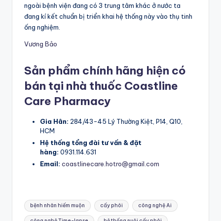
ngoài bệnh viện đang có 3 trung tâm khác ở nước ta
đang kí kết chuẩn bị triển khai hệ thống này vào thụ tinh
ống nghiệm.
Vương Bảo
Sản phẩm chính hãng hiện có
bán tại nhà thuốc Coastline
Care Pharmacy
Gia Hân:
284/43-45 Lý Thường Kiệt, P14, Q10,
HCM
Hệ thống tổng đài tư vấn & đặt
hàng:
0931.114.631
Email:
coastlinecare.hotro@gmail.com
Tags:
bệnh nhân hiếm muộn
cấy phôi
công nghệ Ai
công nghệ Time-lapse
hệ thống nuôi cấy phôi