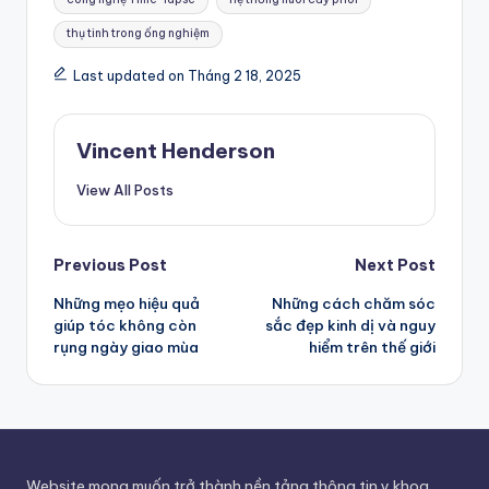
thụ tinh trong ống nghiệm
Last updated on Tháng 2 18, 2025
Vincent Henderson
View All Posts
Post
Previous Post
Next Post
Những mẹo hiệu quả
Những cách chăm sóc
navigation
giúp tóc không còn
sắc đẹp kinh dị và nguy
rụng ngày giao mùa
hiểm trên thế giới
Website mong muốn trở thành nền tảng thông tin y khoa