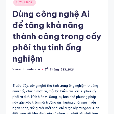
Posted
Sức Khỏe
in
Dùng công nghệ Ai
để tăng khả năng
thành công trong cấy
phôi thụ tinh ống
nghiệm
Vincent Henderson
Tháng 12 13, 2024
Posted
by
Trước đây, công nghệ thụ tinh trong ống nghiệm thường
nuôi cấy chung một tủ, mỗi lần kiểm tra bác sĩ phải lấy
phôi ra dưới kính hiển vi. Song, sự hạn chế phương pháp
này gây xáo trộn môi trường ảnh hưởng phôi của nhiều
bệnh nhân, đồng thời mỗi phôi chỉ được lấy ra ngoài 3 lần.
Điều này rất khó đánh giá và chọn lọc phôi tốt nhất làm