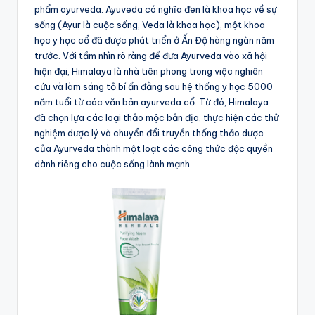
phẩm ayurveda. Ayuveda có nghĩa đen là khoa học về sự
sống (Ayur là cuộc sống, Veda là khoa học), một khoa
học y học cổ đã được phát triển ở Ấn Độ hàng ngàn năm
trước. Với tầm nhìn rõ ràng để đưa Ayurveda vào xã hội
hiện đại, Himalaya là nhà tiên phong trong việc nghiên
cứu và làm sáng tỏ bí ẩn đằng sau hệ thống y học 5000
năm tuổi từ các văn bản ayurveda cổ. Từ đó, Himalaya
đã chọn lựa các loại thảo mộc bản địa, thực hiện các thử
nghiệm dược lý và chuyển đổi truyền thống thảo dược
của Ayurveda thành một loạt các công thức độc quyền
dành riêng cho cuộc sống lành mạnh.