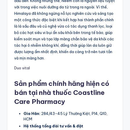
đầu đen. Không những thế, Neem còn là nguyên liệu tuyệt
vời trong việc nuôi dưỡng da từ trong ra ngoài. Vì thế,
Himalaya đã không ngừng nỗ lực nghiên cứu và sáng tạo
một công thức đặc biệt khi kết hợp hai thành phần chính
là lá sầu đâu và củ nghệ vừa có tác dụng thanh lọc, loại
bỏ các hạt siêu vi bụi ẩn sâu khỏi bên trong tế bào, giúp
kiểm soát mụn và tạo lớp màng chắn bảo vệ da khỏi các
tác hại ô nhiễm không khí, đồng thời giúp làn da luôn giữ
được lượng ẩm nhất định, khiến da càng trở nên tươi tắn
và mịn màng hơn.
Duo vital
Sản phẩm chính hãng hiện có
bán tại nhà thuốc Coastline
Care Pharmacy
Gia Hân:
284/43-45 Lý Thường Kiệt, P14, Q10,
HCM
Hệ thống tổng đài tư vấn & đặt