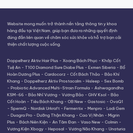
Website mong muốn trở thành nền tảng thông tin y khoa
hàng đầu tại Việt Nam, giúp bạn đưa ra những quyết định
đúng đắn liên quan về chăm sóc sức khỏe và hỗ trợ bạn cải
thiện chất lượng cuộc sống.
Doppelherz Aktiv Hair Plus
-
Xoang Bách Phục
-
Khớp Cốt
Tuệ An
-
T100 Diamond Sure Diabe Plus
-
Exmen Siberia
-
Bổ
Hoàn Dương Plus
-
Cardocorz
-
Cốt Bách Thảo
-
Bảo Khí
Khang
-
Doppelherz Aktiv Prostacalm
-
Hisleep
-
Sex Bomb
-
Probiotic Advanced Multi-Strain Formula
-
Ashwagandha
KSM-66
-
Bảo Nhĩ Vương
-
Vương Bảo
-
GHV Ksol
-
Bảo
Cốt Hoàn
-
Tiêu Bách Khang
-
OB New
-
Gastosic
-
OvaQ1
-
SpermQ
-
Nordisk Urkraft
-
Fermentix
-
Menpro
-
Ladi Gem
-
Duagra Pro
-
Dưỡng Thận Khang
-
Cao Vị Nhân
-
Migrin
Plus
-
Bách Niên Kiện
-
An Tâm Đan
-
Vaso New
-
Colmin
-
Vương Kiện Xbogy
-
Heposal
-
Vương Não Khang
-
Unaturia