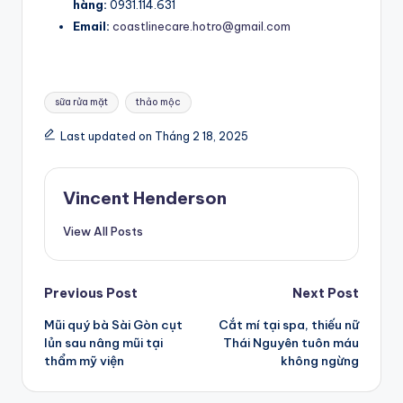
hàng:
0931.114.631
Email:
coastlinecare.hotro@gmail.com
Tags:
sữa rửa mặt
thảo mộc
Last updated on Tháng 2 18, 2025
Vincent Henderson
View All Posts
Post
Previous Post
Next Post
Mũi quý bà Sài Gòn cụt
Cắt mí tại spa, thiếu nữ
navigation
lủn sau nâng mũi tại
Thái Nguyên tuôn máu
thẩm mỹ viện
không ngừng