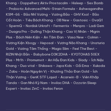
Khang
-
Doppelherz Aktiv Prostacalm
-
Hisleep
-
Sex Bomb
-
Probiotic Advanced Multi-Strain Formula
-
Ashwagandha
KSM-66
-
Bảo Nhĩ Vương
-
Vương Bảo
-
GHV Ksol
-
Bảo
Cốt Hoàn
-
Tiêu Bách Khang
-
OB New
-
Gastosic
-
OvaQ1
-
SpermQ
-
Nordisk Urkraft
-
Fermentix
-
Menpro
-
Ladi Gem
-
Duagra Pro
-
Dưỡng Thận Khang
-
Cao Vị Nhân
-
Migrin
Plus
-
Bách Niên Kiện
-
An Tâm Đan
-
Vaso New
-
Colmin
-
Vương Kiện Xbogy
-
Heposal
-
Vương Não Khang
-
Unaturia
Gold
-
Vương Tâm Thống
-
Magic Slim
-
Feel The Best
-
RIZIN Nhật Bản
-
Babybone D3K2DHA
-
KYOTOHAS 50EX
Plus
-
Mr1h
-
Promumvit
-
An Hầu Đan Kids
-
Slady
-
Ích Niệu
Khang
-
Duo vital
-
Shikawa
-
Japa Kids
-
Gối Ema
-
Xukoda
-
Zabu
-
Hoàn Nguyên Vị
-
Khương Thảo Đan Gold
-
Ích
Thận Vương
-
GenK STF Liquid
-
Acarwin-B
-
Viên Khớp
Tanda
-
Gan Nhó Kỳ Nam
-
Invilac DHA
-
Ozzotin Sleep
Expert
-
Invilac ZinC
-
Invilac Feron