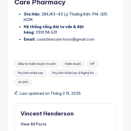
Care Pharmacy
Gia Hân:
284/43-45 Lý Thường Kiệt, P14, Q10,
HCM
Hệ thống tổng đài tư vấn & đặt
hàng:
0931.114.631
Email:
coastlinecare.hotro@gmail.com
Tags:
điều trị hiếm muộn vô sinh
hiếm muộn
IVF
thụ tinh nhân tạo
thụ tinh nhân tạo ở Nghệ An
vô sinh
Last updated on Tháng 2 19, 2025
Vincent Henderson
View All Posts