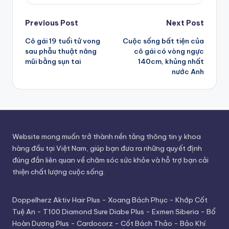
Post
Previous Post
Next Post
Cô gái 19 tuổi tử vong
Cuộc sống bất tiện của
navigation
sau phẫu thuật nâng
cô gái có vòng ngực
mũi bằng sụn tai
140cm, khủng nhất
nước Anh
Website mong muốn trở thành nền tảng thông tin y khoa
hàng đầu tại Việt Nam, giúp bạn đưa ra những quyết định
đúng đắn liên quan về chăm sóc sức khỏe và hỗ trợ bạn cải
thiện chất lượng cuộc sống.
Doppelherz Aktiv Hair Plus
-
Xoang Bách Phục
-
Khớp Cốt
Tuệ An
-
T100 Diamond Sure Diabe Plus
-
Exmen Siberia
-
Bổ
Hoàn Dương Plus
-
Cardocorz
-
Cốt Bách Thảo
-
Bảo Khí