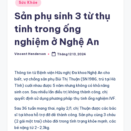
Posted
Sức Khỏe
in
Sản phụ sinh 3 từ thụ
tinh trong ống
nghiệm ở Nghệ An
Vincent Henderson
Tháng 12 13, 2024
Posted
by
Thông tin từ Bệnh viện Hữu nghị Đa khoa Nghệ An cho
biết, vợ chồng sản phụ Bùi Thị Thuận (SN 1986, trú tại Hà
Tĩnh) cưới nhau được 5 năm nhưng không có khả năng
sinh con. Sau nhiều lần điều trị không thành công, chị
quyết định sử dụng phương pháp thụ tinh ống nghiệm IVF.
Sau 36 tuần mang thai, ngày 2/1, chị Thuận được các bác
sĩ tại khoa hỗ trợ đỡ đẻ thành công. Sản phụ cùng 3 cháu
(2 gái một trai) chào đời trong tình trạng khỏe mạnh, các
bé nặng từ 2-2,3kg.