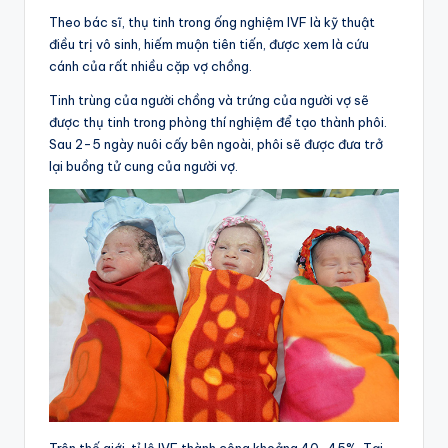
Theo bác sĩ, thụ tinh trong ống nghiệm IVF là kỹ thuật
điều trị vô sinh, hiếm muộn tiên tiến, được xem là cứu
cánh của rất nhiều cặp vợ chồng.
Tinh trùng của người chồng và trứng của người vợ sẽ
được thụ tinh trong phòng thí nghiệm để tạo thành phôi.
Sau 2-5 ngày nuôi cấy bên ngoài, phôi sẽ được đưa trở
lại buồng tử cung của người vợ.
Trên thế giới, tỉ lệ IVF thành công khoảng 40-45%. Tại