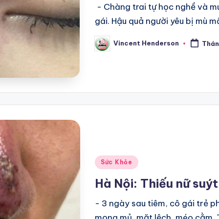
- Chàng trai tự học nghề và m
gái. Hậu quả người yêu bị mù m
Vincent Henderson
Thán
Posted
by
Posted
Sức Khỏe
in
Hà Nội: Thiếu nữ suýt
- 3 ngày sau tiêm, cô gái trẻ p
mọng mủ, mặt lệch, méo cằm.