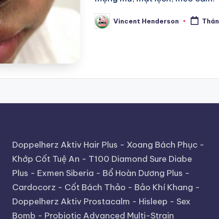
Vincent Henderson
Thán
Posted
by
Doppelherz Aktiv Hair Plus
-
Xoang Bách Phục
-
Khớp Cốt Tuệ An
-
T100 Diamond Sure Diabe
Plus
-
Exmen Siberia
-
Bổ Hoàn Dương Plus
-
Cardocorz
-
Cốt Bách Thảo
-
Bảo Khí Khang
-
Doppelherz Aktiv Prostacalm
-
Hisleep
-
Sex
Bomb
-
Probiotic Advanced Multi-Strain