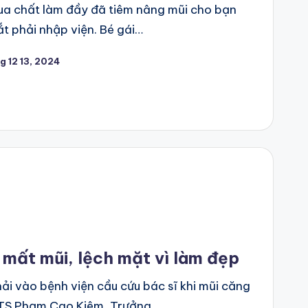
ua chất làm đầy đã tiêm nâng mũi cho bạn
ắt phải nhập viện. Bé gái…
g 12 13, 2024
 mất mũi, lệch mặt vì làm đẹp
hải vào bệnh viện cầu cứu bác sĩ khi mũi căng
 TS Phạm Cao Kiêm, Trưởng…