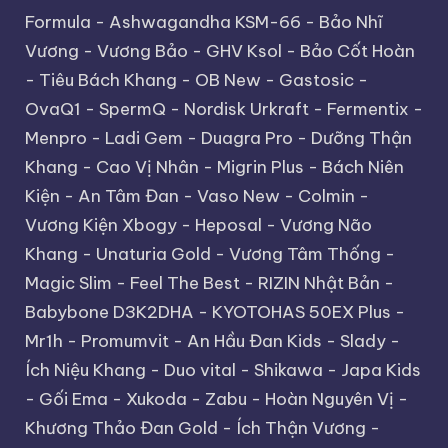
Formula
-
Ashwagandha KSM-66
-
Bảo Nhĩ
Vương
-
Vương Bảo
-
GHV Ksol
-
Bảo Cốt Hoàn
-
Tiêu Bách Khang
-
OB New
-
Gastosic
-
OvaQ1
-
SpermQ
-
Nordisk Urkraft
-
Fermentix
-
Menpro
-
Ladi Gem
-
Duagra Pro
-
Dưỡng Thận
Khang
-
Cao Vị Nhân
-
Migrin Plus
-
Bách Niên
Kiện
-
An Tâm Đan
-
Vaso New
-
Colmin
-
Vương Kiện Xbogy
-
Heposal
-
Vương Não
Khang
-
Unaturia Gold
-
Vương Tâm Thống
-
Magic Slim
-
Feel The Best
-
RIZIN Nhật Bản
-
Babybone D3K2DHA
-
KYOTOHAS 50EX Plus
-
Mr1h
-
Promumvit
-
An Hầu Đan Kids
-
Slady
-
Ích Niệu Khang
-
Duo vital
-
Shikawa
-
Japa Kids
-
Gối Ema
-
Xukoda
-
Zabu
-
Hoàn Nguyên Vị
-
Khương Thảo Đan Gold
-
Ích Thận Vương
-