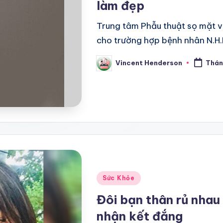
làm đẹp
Trung tâm Phẫu thuật sọ mặt và
cho trường hợp bệnh nhân N.H.H
Vincent Henderson
Thán
Posted
by
Posted
Sức Khỏe
in
Đôi bạn thân rủ nha
nhận kết đắng