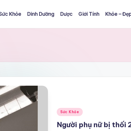
Sức Khỏe
Dinh Dưỡng
Dược
Giới Tính
Khỏe – Đẹ
Posted
Sức Khỏe
in
Người phụ nữ bị thối