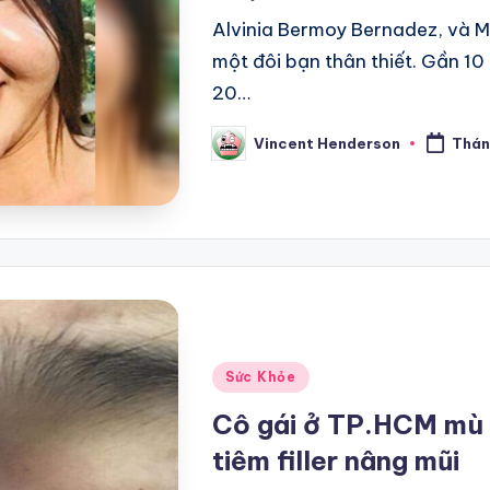
Alvinia Bermoy Bernadez, và M
một đôi bạn thân thiết. Gần 10 
20…
Vincent Henderson
Thán
Posted
by
Posted
Sức Khỏe
in
Cô gái ở TP.HCM mù m
tiêm filler nâng mũi