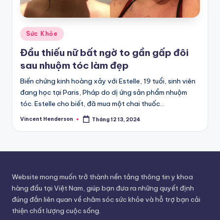
Posted
Sức Khỏe
in
Đầu thiếu nữ bất ngờ to gần gấp đôi
sau nhuộm tóc làm đẹp
Biến chứng kinh hoàng xảy với Estelle, 19 tuổi, sinh viên
đang học tại Paris, Pháp do dị ứng sản phẩm nhuộm
tóc. Estelle cho biết, đã mua một chai thuốc…
Vincent Henderson
Tháng 12 13, 2024
Posted
by
Website mong muốn trở thành nền tảng thông tin y khoa
hàng đầu tại Việt Nam, giúp bạn đưa ra những quyết định
đúng đắn liên quan về chăm sóc sức khỏe và hỗ trợ bạn cải
thiện chất lượng cuộc sống.