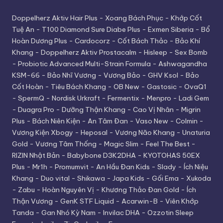
Doppelherz Aktiv Hair Plus
-
Xoang Bách Phục
-
Khớp Cốt
Tuệ An
-
T100 Diamond Sure Diabe Plus
-
Exmen Siberia
-
Bổ
Hoàn Dương Plus
-
Cardocorz
-
Cốt Bách Thảo
-
Bảo Khí
Khang
-
Doppelherz Aktiv Prostacalm
-
Hisleep
-
Sex Bomb
-
Probiotic Advanced Multi-Strain Formula
-
Ashwagandha
KSM-66
-
Bảo Nhĩ Vương
-
Vương Bảo
-
GHV Ksol
-
Bảo
Cốt Hoàn
-
Tiêu Bách Khang
-
OB New
-
Gastosic
-
OvaQ1
-
SpermQ
-
Nordisk Urkraft
-
Fermentix
-
Menpro
-
Ladi Gem
-
Duagra Pro
-
Dưỡng Thận Khang
-
Cao Vị Nhân
-
Migrin
Plus
-
Bách Niên Kiện
-
An Tâm Đan
-
Vaso New
-
Colmin
-
Vương Kiện Xbogy
-
Heposal
-
Vương Não Khang
-
Unaturia
Gold
-
Vương Tâm Thống
-
Magic Slim
-
Feel The Best
-
RIZIN Nhật Bản
-
Babybone D3K2DHA
-
KYOTOHAS 50EX
Plus
-
Mr1h
-
Promumvit
-
An Hầu Đan Kids
-
Slady
-
Ích Niệu
Khang
-
Duo vital
-
Shikawa
-
Japa Kids
-
Gối Ema
-
Xukoda
-
Zabu
-
Hoàn Nguyên Vị
-
Khương Thảo Đan Gold
-
Ích
Thận Vương
-
GenK STF Liquid
-
Acarwin-B
-
Viên Khớp
Tanda
-
Gan Nhó Kỳ Nam
-
Invilac DHA
-
Ozzotin Sleep