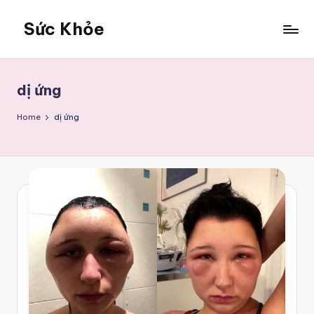
Sức Khỏe
Skip
to
Sức
content
Khỏe
dị ứng
Home
dị ứng