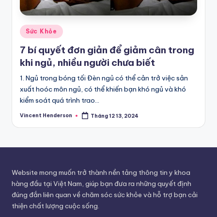
Posted
Sức Khỏe
in
7 bí quyết đơn giản để giảm cân trong
khi ngủ, nhiều người chưa biết
1. Ngủ trong bóng tối Đèn ngủ có thể cản trở việc sản
xuất hoóc môn ngủ, có thể khiến bạn khó ngủ và khó
kiểm soát quá trình trao…
Vincent Henderson
Tháng 12 13, 2024
Posted
by
Website mong muốn trở thành nền tảng thông tin y khoa
hàng đầu tại Việt Nam, giúp bạn đưa ra những quyết định
đúng đắn liên quan về chăm sóc sức khỏe và hỗ trợ bạn cải
thiện chất lượng cuộc sống.