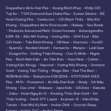
Doppelherz Aktiv Hair Plus
-
Xoang Bách Phục
-
Khớp Cốt
Tuệ An
-
T100 Diamond Sure Diabe Plus
-
Exmen Siberia
-
Bổ
Hoàn Dương Plus
-
Cardocorz
-
Cốt Bách Thảo
-
Bảo Khí
Khang
-
Doppelherz Aktiv Prostacalm
-
Hisleep
-
Sex Bomb
-
Probiotic Advanced Multi-Strain Formula
-
Ashwagandha
KSM-66
-
Bảo Nhĩ Vương
-
Vương Bảo
-
GHV Ksol
-
Bảo
Cốt Hoàn
-
Tiêu Bách Khang
-
OB New
-
Gastosic
-
OvaQ1
-
SpermQ
-
Nordisk Urkraft
-
Fermentix
-
Menpro
-
Ladi Gem
-
Duagra Pro
-
Dưỡng Thận Khang
-
Cao Vị Nhân
-
Migrin
Plus
-
Bách Niên Kiện
-
An Tâm Đan
-
Vaso New
-
Colmin
-
Vương Kiện Xbogy
-
Heposal
-
Vương Não Khang
-
Unaturia
Gold
-
Vương Tâm Thống
-
Magic Slim
-
Feel The Best
-
RIZIN Nhật Bản
-
Babybone D3K2DHA
-
KYOTOHAS 50EX
Plus
-
Mr1h
-
Promumvit
-
An Hầu Đan Kids
-
Slady
-
Ích Niệu
Khang
-
Duo vital
-
Shikawa
-
Japa Kids
-
Gối Ema
-
Xukoda
-
Zabu
-
Hoàn Nguyên Vị
-
Khương Thảo Đan Gold
-
Ích
Thận Vương
-
GenK STF Liquid
-
Acarwin-B
-
Viên Khớp
Tanda
-
Gan Nhó Kỳ Nam
-
Invilac DHA
-
Ozzotin Sleep
Expert
-
Invilac ZinC
-
Invilac Feron