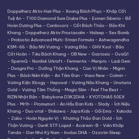
Doppelherz Aktiv Hair Plus
-
Xoang Bách Phục
-
Khớp Cốt
Tuệ An
-
T100 Diamond Sure Diabe Plus
-
Exmen Siberia
-
Bổ
Hoàn Dương Plus
-
Cardocorz
-
Cốt Bách Thảo
-
Bảo Khí
Khang
-
Doppelherz Aktiv Prostacalm
-
Hisleep
-
Sex Bomb
-
Probiotic Advanced Multi-Strain Formula
-
Ashwagandha
KSM-66
-
Bảo Nhĩ Vương
-
Vương Bảo
-
GHV Ksol
-
Bảo
Cốt Hoàn
-
Tiêu Bách Khang
-
OB New
-
Gastosic
-
OvaQ1
-
SpermQ
-
Nordisk Urkraft
-
Fermentix
-
Menpro
-
Ladi Gem
-
Duagra Pro
-
Dưỡng Thận Khang
-
Cao Vị Nhân
-
Migrin
Plus
-
Bách Niên Kiện
-
An Tâm Đan
-
Vaso New
-
Colmin
-
Vương Kiện Xbogy
-
Heposal
-
Vương Não Khang
-
Unaturia
Gold
-
Vương Tâm Thống
-
Magic Slim
-
Feel The Best
-
RIZIN Nhật Bản
-
Babybone D3K2DHA
-
KYOTOHAS 50EX
Plus
-
Mr1h
-
Promumvit
-
An Hầu Đan Kids
-
Slady
-
Ích Niệu
Khang
-
Duo vital
-
Shikawa
-
Japa Kids
-
Gối Ema
-
Xukoda
-
Zabu
-
Hoàn Nguyên Vị
-
Khương Thảo Đan Gold
-
Ích
Thận Vương
-
GenK STF Liquid
-
Acarwin-B
-
Viên Khớp
Tanda
-
Gan Nhó Kỳ Nam
-
Invilac DHA
-
Ozzotin Sleep