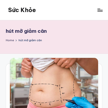
Sức Khỏe
Skip
to
Sức
content
Khỏe
hút mỡ giảm cân
Home
hút mỡ giảm cân