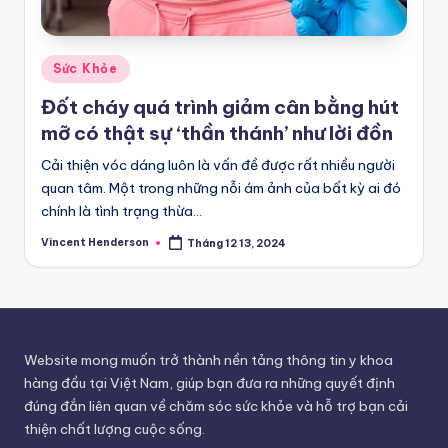
Posted
Sức Khỏe
in
Đốt cháy quá trình giảm cân bằng hút
mỡ có thật sự ‘thần thánh’ như lời đồn
Cải thiện vóc dáng luôn là vấn đề được rất nhiều người
quan tâm. Một trong những nỗi ám ảnh của bất kỳ ai đó
chính là tình trạng thừa…
Vincent Henderson
Tháng 12 13, 2024
Posted
by
Website mong muốn trở thành nền tảng thông tin y khoa
hàng đầu tại Việt Nam, giúp bạn đưa ra những quyết định
đúng đắn liên quan về chăm sóc sức khỏe và hỗ trợ bạn cải
thiện chất lượng cuộc sống.