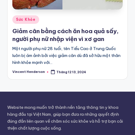
Posted
Sức Khỏe
in
Giảm cân bằng cách ăn hoa quả sấy,
người phụ nữ nhập viện vì xơ gan
Một người phụ nữ 28 tuổi, tên Tiểu Cao ở Trung Quốc
luôn bị ám ảnh bởi việc giảm cân dù đã sở hữu một thân
hình khỏe mạnh với…
Vincent Henderson
Tháng 12 13, 2024
Posted
by
Website mong muốn trở thành nền tảng thông tin y khoa
hàng đầu tại Việt Nam, giúp bạn đưa ra những quyết định
đúng đắn liên quan về chăm sóc sức khỏe và hỗ trợ bạn cải
thiện chất lượng cuộc sống.