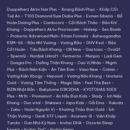
Doppelherz Aktiv Hair Plus
-
Xoang Bách Phục
-
Khớp Cốt
Tuệ An
-
T100 Diamond Sure Diabe Plus
-
Exmen Siberia
-
Bổ
Hoàn Dương Plus
-
Cardocorz
-
Cốt Bách Thảo
-
Bảo Khí
Khang
-
Doppelherz Aktiv Prostacalm
-
Hisleep
-
Sex Bomb
-
Probiotic Advanced Multi-Strain Formula
-
Ashwagandha
KSM-66
-
Bảo Nhĩ Vương
-
Vương Bảo
-
GHV Ksol
-
Bảo
Cốt Hoàn
-
Tiêu Bách Khang
-
OB New
-
Gastosic
-
OvaQ1
-
SpermQ
-
Nordisk Urkraft
-
Fermentix
-
Menpro
-
Ladi Gem
-
Duagra Pro
-
Dưỡng Thận Khang
-
Cao Vị Nhân
-
Migrin
Plus
-
Bách Niên Kiện
-
An Tâm Đan
-
Vaso New
-
Colmin
-
Vương Kiện Xbogy
-
Heposal
-
Vương Não Khang
-
Unaturia
Gold
-
Vương Tâm Thống
-
Magic Slim
-
Feel The Best
-
RIZIN Nhật Bản
-
Babybone D3K2DHA
-
KYOTOHAS 50EX
Plus
-
Mr1h
-
Promumvit
-
An Hầu Đan Kids
-
Slady
-
Ích Niệu
Khang
-
Duo vital
-
Shikawa
-
Japa Kids
-
Gối Ema
-
Xukoda
-
Zabu
-
Hoàn Nguyên Vị
-
Khương Thảo Đan Gold
-
Ích
Thận Vương
-
GenK STF Liquid
-
Acarwin-B
-
Viên Khớp
Tanda
-
Gan Nhó Kỳ Nam
-
Invilac DHA
-
Ozzotin Sleep
Expert
-
Invilac ZinC
-
Invilac Feron