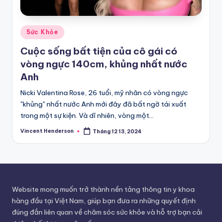
Posted
Sức Khỏe
in
Cuộc sống bất tiện của cô gái có
vòng ngực 140cm, khủng nhất nước
Anh
Nicki Valentina Rose, 26 tuổi, mỹ nhân có vòng ngực
"khủng" nhất nước Anh mới đây đã bất ngờ tái xuất
trong một sự kiện. Và dĩ nhiên, vòng một…
Vincent Henderson
Tháng 12 13, 2024
Posted
by
Website mong muốn trở thành nền tảng thông tin y khoa
hàng đầu tại Việt Nam, giúp bạn đưa ra những quyết định
đúng đắn liên quan về chăm sóc sức khỏe và hỗ trợ bạn cải