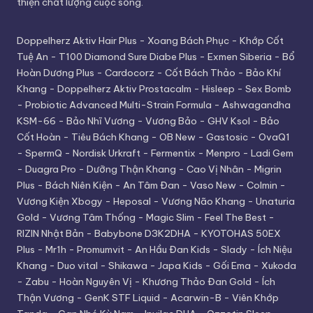
thiện chất lượng cuộc sống.
Doppelherz Aktiv Hair Plus
-
Xoang Bách Phục
-
Khớp Cốt
Tuệ An
-
T100 Diamond Sure Diabe Plus
-
Exmen Siberia
-
Bổ
Hoàn Dương Plus
-
Cardocorz
-
Cốt Bách Thảo
-
Bảo Khí
Khang
-
Doppelherz Aktiv Prostacalm
-
Hisleep
-
Sex Bomb
-
Probiotic Advanced Multi-Strain Formula
-
Ashwagandha
KSM-66
-
Bảo Nhĩ Vương
-
Vương Bảo
-
GHV Ksol
-
Bảo
Cốt Hoàn
-
Tiêu Bách Khang
-
OB New
-
Gastosic
-
OvaQ1
-
SpermQ
-
Nordisk Urkraft
-
Fermentix
-
Menpro
-
Ladi Gem
-
Duagra Pro
-
Dưỡng Thận Khang
-
Cao Vị Nhân
-
Migrin
Plus
-
Bách Niên Kiện
-
An Tâm Đan
-
Vaso New
-
Colmin
-
Vương Kiện Xbogy
-
Heposal
-
Vương Não Khang
-
Unaturia
Gold
-
Vương Tâm Thống
-
Magic Slim
-
Feel The Best
-
RIZIN Nhật Bản
-
Babybone D3K2DHA
-
KYOTOHAS 50EX
Plus
-
Mr1h
-
Promumvit
-
An Hầu Đan Kids
-
Slady
-
Ích Niệu
Khang
-
Duo vital
-
Shikawa
-
Japa Kids
-
Gối Ema
-
Xukoda
-
Zabu
-
Hoàn Nguyên Vị
-
Khương Thảo Đan Gold
-
Ích
Thận Vương
-
GenK STF Liquid
-
Acarwin-B
-
Viên Khớp