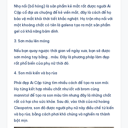
Nhọ nồi (bồ hóng) là sản phẩm kẻ mắt rất được người Ai
Cập cổ đại ưa chuộng để kẻ viền mắt, đây là cách để họ
bảo vệ mắt khỏi thời tiết khắc nghiệt. Họ trộn nhọ nồi với
một khoáng chất có tên là galena tạo ra một sản phẩm
gel có khả năng bám dính.
3. Sơn máu lên móng
Nếu bạn quay ngược thời gian về ngày xưa, bạn sẽ được
sơn móng tay bằng… máu. Đây là phương pháp làm đẹp
rất phổ biến của phụ nữ thời đó.
4. Son môi kiến và bọ rùa
Phái đẹp Ai Cập từng tìm nhiều cách để tạo ra son môi.
Họ từng kết hợp nhiều chất như iốt với brom cùng
mannitol để tạo ra son màu tím nhưng đây là những chất
rất có hại cho sức khỏe. Sau đó, vào thời của nữ hoàng
Cleopatra, son đỏ được người phụ nữ này điều chế từ kiến
và bọ rùa, bằng cách phơi khô chúng và nghiền ra thành
bột mịn.