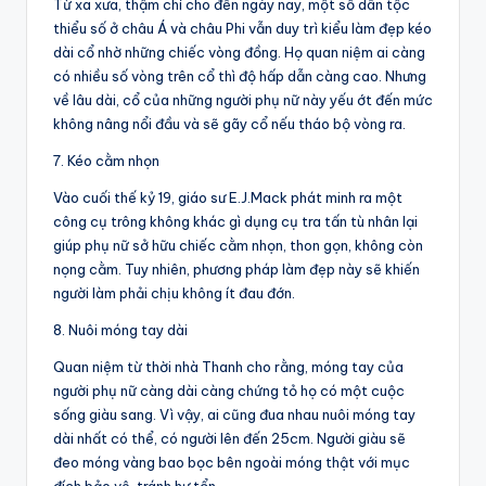
Từ xa xưa, thậm chí cho đến ngày nay, một số dân tộc
thiểu số ở châu Á và châu Phi vẫn duy trì kiểu làm đẹp kéo
dài cổ nhờ những chiếc vòng đồng. Họ quan niệm ai càng
có nhiều số vòng trên cổ thì độ hấp dẫn càng cao. Nhưng
về lâu dài, cổ của những người phụ nữ này yếu ớt đến mức
không nâng nổi đầu và sẽ gãy cổ nếu tháo bộ vòng ra.
7. Kéo cằm nhọn
Vào cuối thế kỷ 19, giáo sư E.J.Mack phát minh ra một
công cụ trông không khác gì dụng cụ tra tấn tù nhân lại
giúp phụ nữ sở hữu chiếc cằm nhọn, thon gọn, không còn
nọng cằm. Tuy nhiên, phương pháp làm đẹp này sẽ khiến
người làm phải chịu không ít đau đớn.
8. Nuôi móng tay dài
Quan niệm từ thời nhà Thanh cho rằng, móng tay của
người phụ nữ càng dài càng chứng tỏ họ có một cuộc
sống giàu sang. Vì vậy, ai cũng đua nhau nuôi móng tay
dài nhất có thể, có người lên đến 25cm. Người giàu sẽ
đeo móng vàng bao bọc bên ngoài móng thật với mục