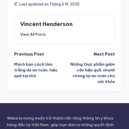
Last updated on Tháng 2 19, 2025
Vincent Henderson
View All Posts
Post
Previous Post
Next Post
Mách bạn cách làm
Những thực phẩm giảm
navigation
trắng da an toàn, hiệu
cân hiệu quả, nhanh
quả tại nhà
chóng lại an toàn cho
sức khỏe
Website mong muốn trở thành nền tảng thông tin y khoa
hàng đầu tại Việt Nam, giúp bạn đưa ra những quyết định