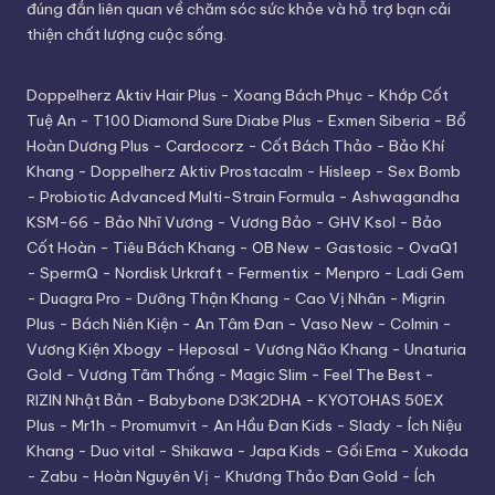
đúng đắn liên quan về chăm sóc sức khỏe và hỗ trợ bạn cải
thiện chất lượng cuộc sống.
Doppelherz Aktiv Hair Plus
-
Xoang Bách Phục
-
Khớp Cốt
Tuệ An
-
T100 Diamond Sure Diabe Plus
-
Exmen Siberia
-
Bổ
Hoàn Dương Plus
-
Cardocorz
-
Cốt Bách Thảo
-
Bảo Khí
Khang
-
Doppelherz Aktiv Prostacalm
-
Hisleep
-
Sex Bomb
-
Probiotic Advanced Multi-Strain Formula
-
Ashwagandha
KSM-66
-
Bảo Nhĩ Vương
-
Vương Bảo
-
GHV Ksol
-
Bảo
Cốt Hoàn
-
Tiêu Bách Khang
-
OB New
-
Gastosic
-
OvaQ1
-
SpermQ
-
Nordisk Urkraft
-
Fermentix
-
Menpro
-
Ladi Gem
-
Duagra Pro
-
Dưỡng Thận Khang
-
Cao Vị Nhân
-
Migrin
Plus
-
Bách Niên Kiện
-
An Tâm Đan
-
Vaso New
-
Colmin
-
Vương Kiện Xbogy
-
Heposal
-
Vương Não Khang
-
Unaturia
Gold
-
Vương Tâm Thống
-
Magic Slim
-
Feel The Best
-
RIZIN Nhật Bản
-
Babybone D3K2DHA
-
KYOTOHAS 50EX
Plus
-
Mr1h
-
Promumvit
-
An Hầu Đan Kids
-
Slady
-
Ích Niệu
Khang
-
Duo vital
-
Shikawa
-
Japa Kids
-
Gối Ema
-
Xukoda
-
Zabu
-
Hoàn Nguyên Vị
-
Khương Thảo Đan Gold
-
Ích