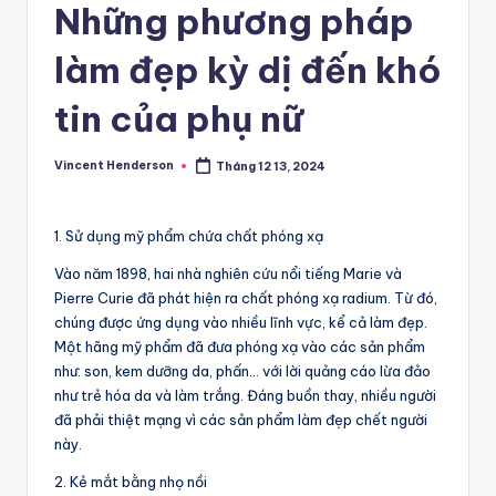
Những phương pháp
làm đẹp kỳ dị đến khó
tin của phụ nữ
Vincent Henderson
Tháng 12 13, 2024
Posted
by
1. Sử dụng mỹ phẩm chứa chất phóng xạ
Vào năm 1898, hai nhà nghiên cứu nổi tiếng Marie và
Pierre Curie đã phát hiện ra chất phóng xạ radium. Từ đó,
chúng được ứng dụng vào nhiều lĩnh vực, kể cả làm đẹp.
Một hãng mỹ phẩm đã đưa phóng xạ vào các sản phẩm
như: son, kem dưỡng da, phấn… với lời quảng cáo lừa đảo
như trẻ hóa da và làm trắng. Đáng buồn thay, nhiều người
đã phải thiệt mạng vì các sản phẩm làm đẹp chết người
này.
2. Kẻ mắt bằng nhọ nồi