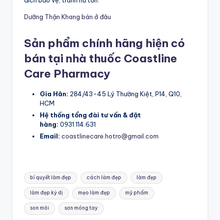
đích bảo vệ, tránh hư tổn.
Dưỡng Thận Khang bán ở đâu
Sản phẩm chính hãng hiện có
bán tại nhà thuốc Coastline
Care Pharmacy
Gia Hân:
284/43-45 Lý Thường Kiệt, P14, Q10,
HCM
Hệ thống tổng đài tư vấn & đặt
hàng:
0931.114.631
Email:
coastlinecare.hotro@gmail.com
Tags:
bí quyết làm đẹp
cách làm đẹp
làm đẹp
làm đẹp kỳ dị
mẹo làm đẹp
mỹ phẩm
son môi
sơn móng tay