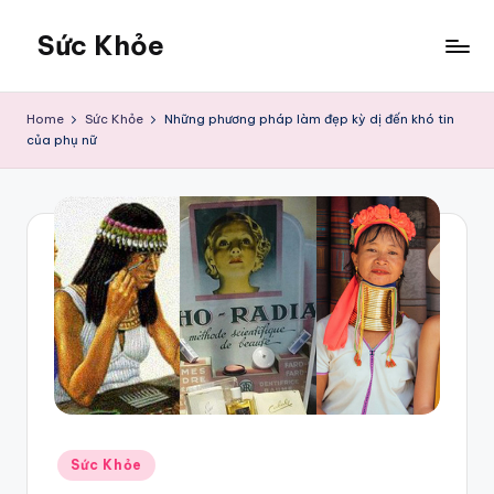
Sức Khỏe
Skip
to
Sức
content
Khỏe
Home
Sức Khỏe
Những phương pháp làm đẹp kỳ dị đến khó tin
của phụ nữ
Posted
Sức Khỏe
in