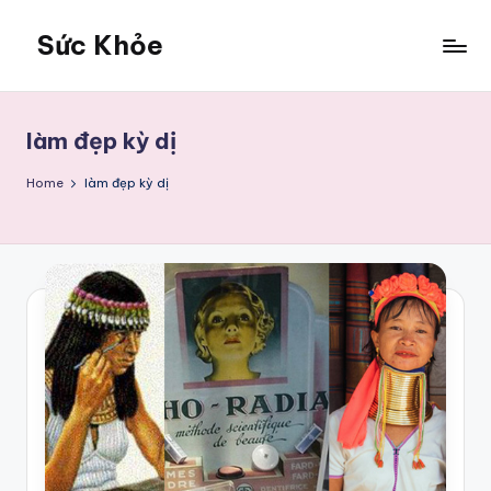
Sức Khỏe
Skip
to
Sức
content
Khỏe
làm đẹp kỳ dị
Home
làm đẹp kỳ dị