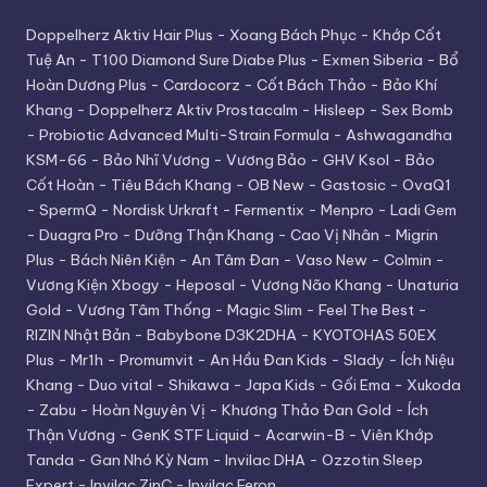
Doppelherz Aktiv Hair Plus
-
Xoang Bách Phục
-
Khớp Cốt
Tuệ An
-
T100 Diamond Sure Diabe Plus
-
Exmen Siberia
-
Bổ
Hoàn Dương Plus
-
Cardocorz
-
Cốt Bách Thảo
-
Bảo Khí
Khang
-
Doppelherz Aktiv Prostacalm
-
Hisleep
-
Sex Bomb
-
Probiotic Advanced Multi-Strain Formula
-
Ashwagandha
KSM-66
-
Bảo Nhĩ Vương
-
Vương Bảo
-
GHV Ksol
-
Bảo
Cốt Hoàn
-
Tiêu Bách Khang
-
OB New
-
Gastosic
-
OvaQ1
-
SpermQ
-
Nordisk Urkraft
-
Fermentix
-
Menpro
-
Ladi Gem
-
Duagra Pro
-
Dưỡng Thận Khang
-
Cao Vị Nhân
-
Migrin
Plus
-
Bách Niên Kiện
-
An Tâm Đan
-
Vaso New
-
Colmin
-
Vương Kiện Xbogy
-
Heposal
-
Vương Não Khang
-
Unaturia
Gold
-
Vương Tâm Thống
-
Magic Slim
-
Feel The Best
-
RIZIN Nhật Bản
-
Babybone D3K2DHA
-
KYOTOHAS 50EX
Plus
-
Mr1h
-
Promumvit
-
An Hầu Đan Kids
-
Slady
-
Ích Niệu
Khang
-
Duo vital
-
Shikawa
-
Japa Kids
-
Gối Ema
-
Xukoda
-
Zabu
-
Hoàn Nguyên Vị
-
Khương Thảo Đan Gold
-
Ích
Thận Vương
-
GenK STF Liquid
-
Acarwin-B
-
Viên Khớp
Tanda
-
Gan Nhó Kỳ Nam
-
Invilac DHA
-
Ozzotin Sleep
Expert
-
Invilac ZinC
-
Invilac Feron