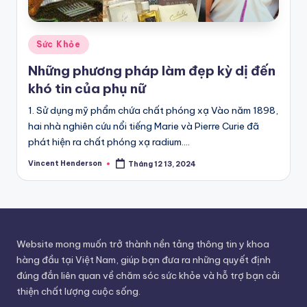
Posted
Sức Khỏe
in
Những phương pháp làm đẹp kỳ dị đến
khó tin của phụ nữ
1. Sử dụng mỹ phẩm chứa chất phóng xạ Vào năm 1898,
hai nhà nghiên cứu nổi tiếng Marie và Pierre Curie đã
phát hiện ra chất phóng xạ radium.…
Vincent Henderson
Tháng 12 13, 2024
Posted
by
Website mong muốn trở thành nền tảng thông tin y khoa
hàng đầu tại Việt Nam, giúp bạn đưa ra những quyết định
đúng đắn liên quan về chăm sóc sức khỏe và hỗ trợ bạn cải
thiện chất lượng cuộc sống.